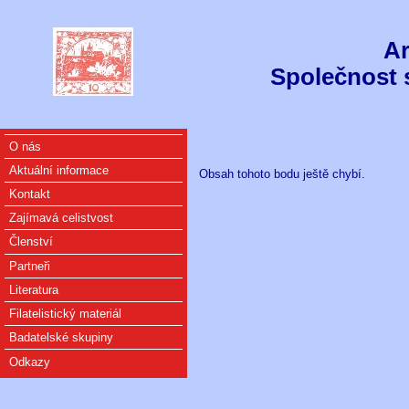
Ar
Společnost 
O nás
Aktuální informace
Obsah tohoto bodu ještě chybí.
Kontakt
Zajímavá celistvost
Členství
Partneři
Literatura
Filatelistický materiál
Badatelské skupiny
Odkazy