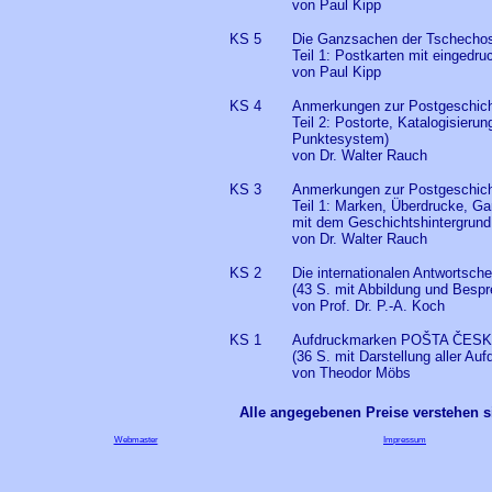
von Paul Kipp
KS 5
Die Ganzsachen der Tschechos
Teil 1: Postkarten mit eingedr
von Paul Kipp
KS 4
Anmerkungen zur Postgeschich
Teil 2: Postorte, Katalogisier
Punktesystem)
von Dr. Walter Rauch
KS 3
Anmerkungen zur Postgeschich
Teil 1: Marken, Überdrucke, G
mit dem Geschichtshintergrund
von Dr. Walter Rauch
KS 2
Die internationalen Antwortsch
(43 S. mit Abbildung und Bespr
von Prof. Dr. P.-A. Koch
KS 1
Aufdruckmarken POŠTA ČES
(36 S. mit Darstellung aller Au
von Theodor Möbs
Alle angegebenen Preise verstehen s
Webmaster
Impressum