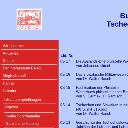
Bu
Tsche
Wir über uns
Aktuelles
Lfd. Nr.
Kontakt
KS 17
Die Auslands-Briefprüfstelle W
von Johannes Girndt
Der interessante Beleg
KS 16
Das slowakische Militärwesen 
Mitgliedschaft
von Dr. Walter Rauch
Partner
KS 15
Fachlexikon der Philatelie
Literatur
Wörterbuch philatelistischer Be
von V. Čermák, H. Ramisch, J
Literaturempfehlungen
KS 14
Tschechen und Slowaken in de
Angebot
(48 S. mit 51 Abb.)
von Dr. Walter Rauch
Kleine Schriftenreihe
KS 13
Geschichte der Tschechoslowa
Ganzsachenkatalog
Jubiläen der Luftfahrt und Luft