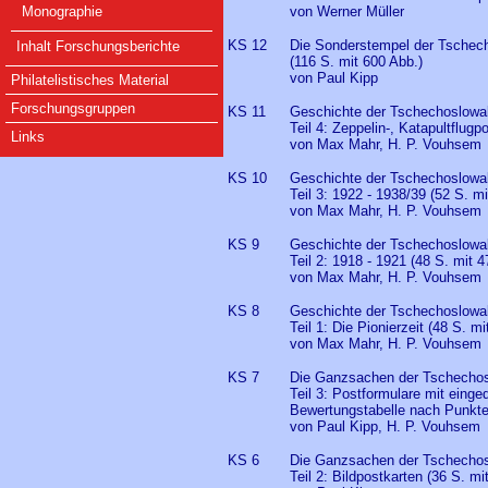
von Werner Müller
Monographie
KS 12
Die Sonderstempel der Tschec
Inhalt Forschungsberichte
(116 S. mit 600 Abb.)
von Paul Kipp
Philatelistisches Material
Forschungsgruppen
KS 11
Geschichte der Tschechoslowa
Teil 4: Zeppelin-, Katapultflug
Links
von Max Mahr, H. P. Vouhsem
KS 10
Geschichte der Tschechoslowa
Teil 3: 1922 - 1938/39 (52 S. m
von Max Mahr, H. P. Vouhsem
KS 9
Geschichte der Tschechoslowa
Teil 2: 1918 - 1921 (48 S. mit 
von Max Mahr, H. P. Vouhsem
KS 8
Geschichte der Tschechoslowa
Teil 1: Die Pionierzeit (48 S. 
von Max Mahr, H. P. Vouhsem
KS 7
Die Ganzsachen der Tschechos
Teil 3: Postformulare mit eing
Bewertungstabelle nach Punkte
von Paul Kipp, H. P. Vouhsem
KS 6
Die Ganzsachen der Tschechos
Teil 2: Bildpostkarten (36 S. m